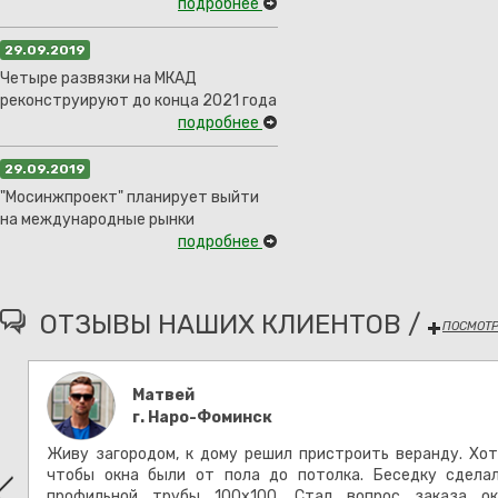
подробнее
29.09.2019
Четыре развязки на МКАД
реконструируют до конца 2021 года
подробнее
29.09.2019
"Мосинжпроект" планирует выйти
на международные рынки
подробнее
ОТЗЫВЫ НАШИХ КЛИЕНТОВ /
ПОСМОТР
Матвей
г. Наро-Фоминск
.
Живу загородом, к дому решил пристроить веранду. Хот
и
чтобы окна были от пола до потолка. Беседку сдела
л
профильной трубы 100х100. Стал вопрос заказа ок