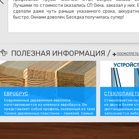
л
Лучшими по стоимости оказались СП Окна, заказал у них. 
м
сделали даже чуть раньше указанного срока, аккуратн
ю
быстро. Окнами доволен. Беседка получилась супер!
ПОЛЕЗНАЯ ИНФОРМАЦИЯ /
ПОСМОТРЕТЬ
ЕВРОБРУС
СТЕКЛОПАКЕТ
Современные деревянные евроокна
Стеклопакетом на
изготавливаются из клееного евробруса. Он
из двух и более с
представляет собой профиль, склеенный из трех
дистанционных ра
тонких деревянных пластинок – ламелей. Самые
заполняются либо
распространенные сечения профиля - 68Х81 и
инертным газом. 
78Х81 мм. При раскрое древесины на ламели для
появилось в Герман
высшего сорта оконного евробруса угол между
использовались д
плоскостью распила и годичными кольцами
железнодорожных 
ствола составляет от 60 до 90°. В евробрусе